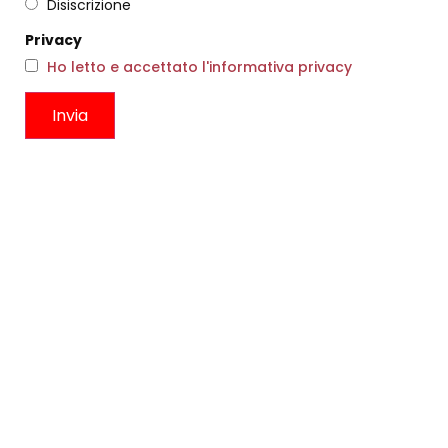
Disiscrizione
Privacy
Ho letto e accettato l'informativa privacy
SANDALO GABBIA NERO
€
177,00
€
106,00
ABITO RAME CITRONELLA
Scegli
€
262,00
€
157,00
Scegli