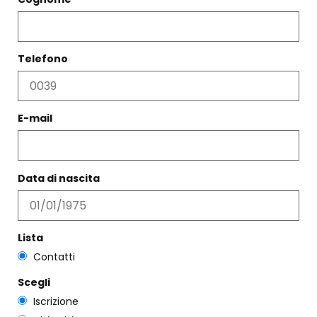
Telefono
E-mail
Data di nascita
COLLANA GEOMETRICA
ORECCHINI JULIETTE LIGHT
€
70,00
€
65,00
Lista
Scegli
Scegli
Contatti
Scegli
Iscrizione