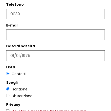
Telefono
SANDALO GLADIATORE
E-mail
CACAO
€
194,00
€
116,00
COLLANA VIVIENNE ORO S
€
122,00
Scegli
Data di nascita
Scegli
Lista
Contatti
Scegli
Iscrizione
Disiscrizione
Privacy