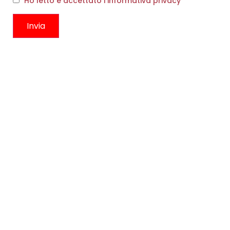
Ho letto e accettato l'informativa privacy
COLLANA RETTANGOLO ORO
MAGLIA RIGHE BICOLORE
E NERO
€
157,00
€
94,00
€
163,00
Scegli
Scegli
CONTATTI
Boutique
Circonvallazione Ostiense 275
00154, Roma RM
Telefono