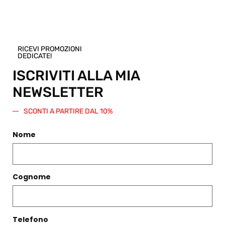
Regala questo prodotto
RICEVI PROMOZIONI
DEDICATE!
ISCRIVITI ALLA MIA
NEWSLETTER
PRODOTTI CORRELATI
SCONTI A PARTIRE DAL 10%
Filtri
Nome
Cognome
Telefono