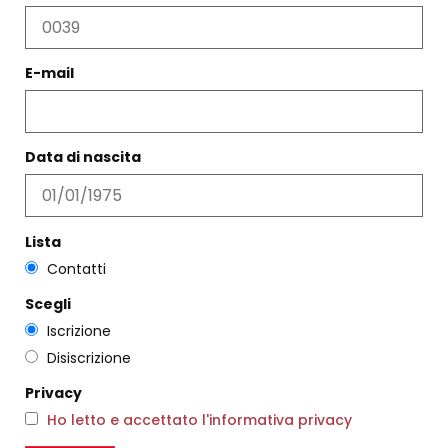
E-mail
ABITO SIWA MOGANO
PANTALONE OLMO GRANO
€
297,00
€
178,00
€
258,00
€
154,00
Data di nascita
Scegli
Scegli
Lista
Contatti
Scegli
Iscrizione
Disiscrizione
Privacy
Ho letto e accettato l'informativa privacy