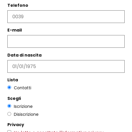
Telefono
CANEL TRAFORATA
E-mail
TABACCO
€
242,00
€
145,00
COLLANA ADÈLE LIGHT
€
110,00
Scegli
Data di nascita
Scegli
Lista
Contatti
Scegli
Iscrizione
Disiscrizione
Privacy