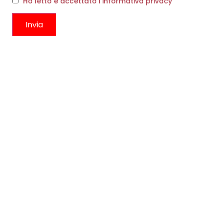
Ho letto e accettato l'informativa privacy
FIAMMIFERI HEART
VASO SMOKE E AMBRA
€
12,00
€
59,00
Scegli
Scegli
CONTATTI
Boutique
Circonvallazione Ostiense 275
00154, Roma RM