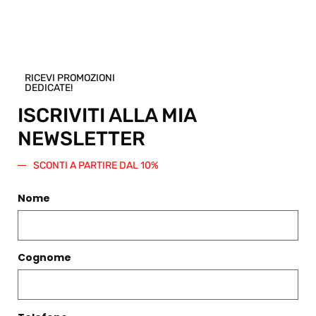
ABITO PEPE LABO ART
PISELLO
RICEVI PROMOZIONI
€
235,00
DEDICATE!
Scegli
ISCRIVITI ALLA MIA
NEWSLETTER
SCONTI A PARTIRE DAL 10%
Nome
CONTATTI
Boutique
Circonvallazione Ostiense 275
Cognome
00154, Roma RM
Telefono
+39 06 574 0437