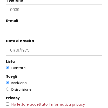
Telefono
WhatsApp
+39 06 574 0437
Posta elettronica
E-mail
info@diegozoroddu.it
Data di nascita
MAPPA
Lista
Contatti
Scegli
Iscrizione
Disiscrizione
Privacy
Ho letto e accettato l'informativa privacy