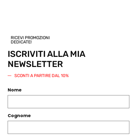
COLLANA KURO CARBONE
RICEVI PROMOZIONI
DEDICATE!
€
115,00
ISCRIVITI ALLA MIA
Scegli
NEWSLETTER
SCONTI A PARTIRE DAL 10%
Nome
CONTATTI
Boutique
Cognome
Circonvallazione Ostiense 275
00154, Roma RM
Telefono