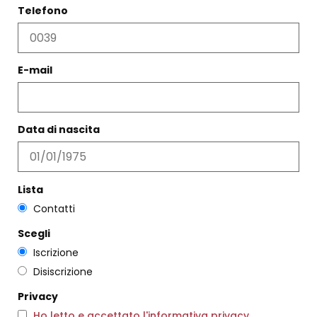
Telefono
+39 06 574 0437
WhatsApp
+39 06 574 0437
E-mail
Posta elettronica
info@diegozoroddu.it
Data di nascita
Lista
MAPPA
Contatti
Scegli
Iscrizione
Disiscrizione
Privacy
Ho letto e accettato l'informativa privacy