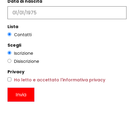
Data di nascita
Privacy policy
Cookie policy
Lista
Termini e condizioni
Contatti
Scegli
Iscrizione
Disiscrizione
Login
@
Data Elite di M. Capparella & C. SAS
Privacy
Ho letto e accettato l'informativa privacy