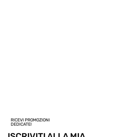
Circonvallazione Ostiense 275
00154, Roma RM
Telefono
+39 06 574 0437
WhatsApp
+39 06 574 0437
Posta elettronica
info@diegozoroddu.it
MAPPA
RICEVI PROMOZIONI
DEDICATE!
ISCRIVITI ALLA MIA