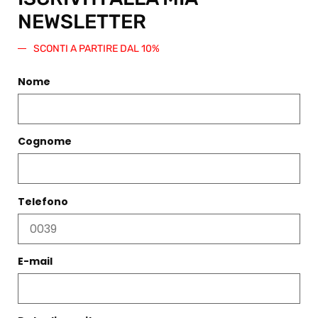
NEWSLETTER
SCONTI A PARTIRE DAL 10%
Nome
NEWSLETTER
Cognome
iscriviti qui
COPYRIGHT & PRIVACY
Telefono
DIEGO ZORODDU
Circonvallazione Ostiense 275
00154, Roma RM
E-mail
P.I. IT09536591002
C.F. ZRDDGI77S29H501W
Copyright © 2022.
All Rights Reserved.