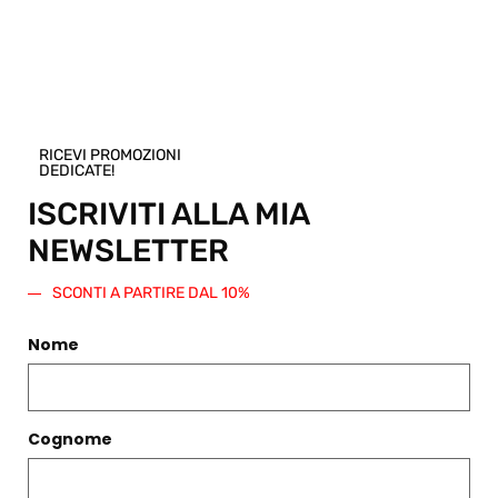
prodotto. Verrà generato un codice sconto
di pari importo da spendere su questo o
qualsiasi altro articolo presente nello
Shop.
Regala questo prodotto
RICEVI PROMOZIONI
DEDICATE!
ISCRIVITI ALLA MIA
NEWSLETTER
PRODOTTI CORRELATI
SCONTI A PARTIRE DAL 10%
Filtri
Nome
Cognome