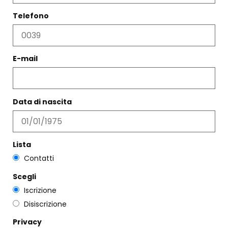
Telefono
E-mail
STOLA FIORE BLU
CAMICIA VANESSA RIGHE
Data di nascita
€
243,00
€
145,00
€
362,00
€
217,00
Scegli
Scegli
Lista
Contatti
Scegli
Iscrizione
Disiscrizione
Privacy