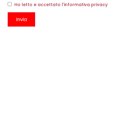
Ho letto e accettato l'informativa privacy
ABITO RAME CITRONELLA
PANTALONE SICILIA BLU
€
262,00
€
157,00
€
209,00
€
125,00
Scegli
Scegli
CONTATTI
Boutique
Circonvallazione Ostiense 275
00154, Roma RM