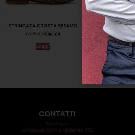
STRINGATA CROSTA SESAMO
BICCHIERE BAM
ICHEND
€
305,00
€
183,00
€
15,0
Scegli
Scegl
CONTATTI
Boutique
Circonvallazione Ostiense 275