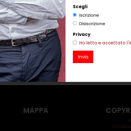
Scegli
Iscrizione
Disiscrizione
BOO GROVE
ORF
Privacy
0
Ho letto e accettato l
PANTALONE COLAS OLIVE
C
i
€
112,00
€
67,00
Scegli
MAPPA
COPYR
D
Circonv