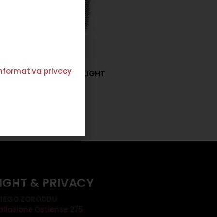
'informativa privacy
OLLANA ADÈLE CORTA LIGHT
€
82,00
Scegli
IGHT & PRIVACY
IEGO ZORODDU
allazione Ostiense 275