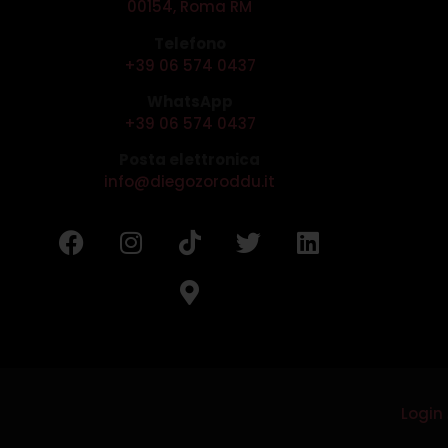
00154, Roma RM
Telefono
+39 06 574 0437
WhatsApp
+39 06 574 0437
Posta elettronica
info@diegozoroddu.it
Login