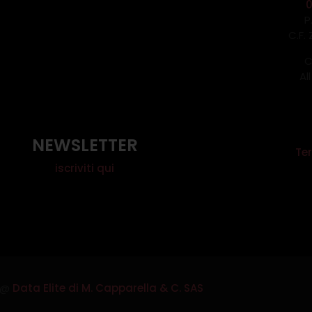
P
C.F.
C
Al
NEWSLETTER
Ter
iscriviti qui
@
Data Elite di M. Capparella & C. SAS