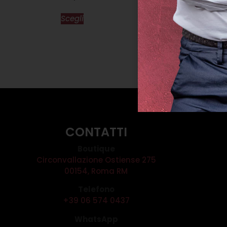
COLLANA KURO
Scegli
€
115,0
Scegl
CONTATTI
Boutique
Circonvallazione Ostiense 275
00154, Roma RM
Telefono
+39 06 574 0437
WhatsApp