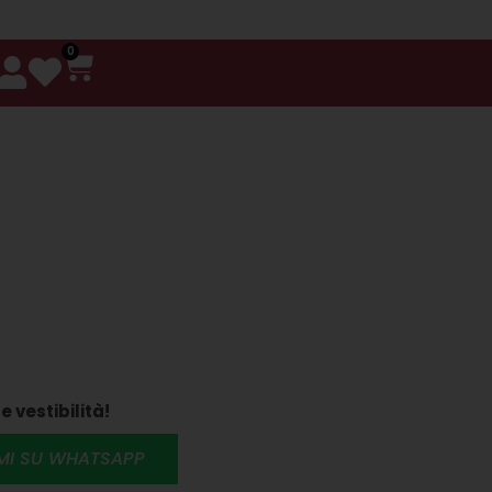
0
e vestibilità!
RMI SU WHATSAPP