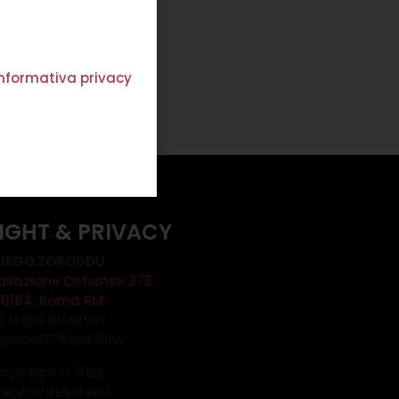
Scegli
'informativa privacy
IGHT & PRIVACY
IEGO ZORODDU
allazione Ostiense 275
00154, Roma RM
.I. IT09536591002
 ZRDDGI77S29H501W
opyright © 2022.
l Rights Reserved.