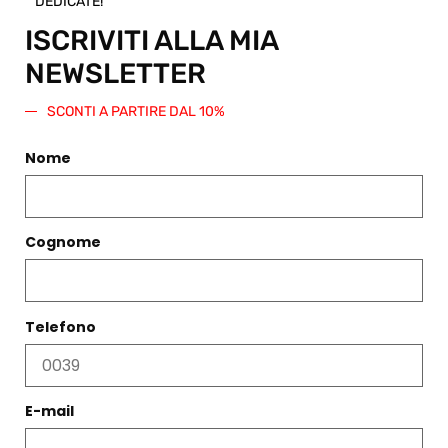
DEDICATE!
importo
ISCRIVITI ALLA MIA
da
spendere
NEWSLETTER
su questo
o qualsiasi
SCONTI A PARTIRE DAL 10%
altro
articolo
Nome
presente
nello Shop.
Regala
questo
Cognome
prodotto
Telefono
PRODOTTI CORRELATI
E-mail