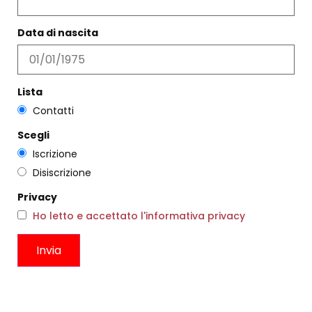
Filtri
Data di nascita
Lista
Contatti
Scegli
Iscrizione
Disiscrizione
TERIERA PERA GIALLA
Privacy
€
38,00
Ho letto e accettato l'informativa privacy
PANTALONE VICTORINE BLU
Scegli
€
124,00
€
74,00
Scegli