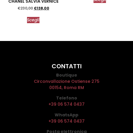
CHANEL SALVIA VERNICE
€
230,00
€
138,00
Scegli
CONTATTI
Boutique
Circonvallazione Ostiense 275
00154, Roma RM
Telefono
+39 06 574 0437
WhatsApp
+39 06 574 0437
Posta elettronica