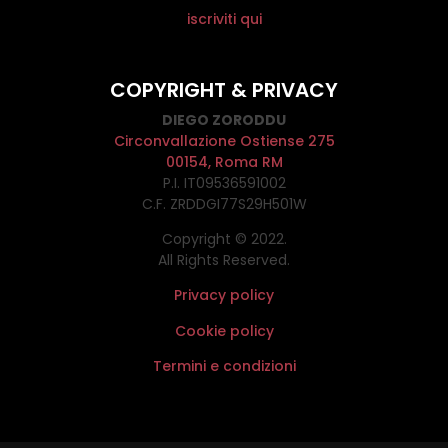
iscriviti qui
COPYRIGHT & PRIVACY
DIEGO ZORODDU
Circonvallazione Ostiense 275
00154, Roma RM
P.I. IT09536591002
C.F. ZRDDGI77S29H501W
Copyright © 2022.
All Rights Reserved.
Privacy policy
Cookie policy
Termini e condizioni