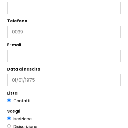
Telefono
E-mail
Data di nascita
ORECCHINI LAMÉ TURCHESE
T-SHIRT JERSEY NATURAL
€
69,00
€
217,00
€
130,00
Lista
Scegli
Scegli
Contatti
Scegli
Iscrizione
Disiscrizione