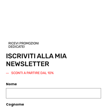
Pensi che questo prodotto sia perfetto per
un amico o una persona cara? Puoi
acquistare un buono regalo per questo
articolo! Scegli una taglia e regala questo
prodotto. Verrà generato un codice sconto
di pari importo da spendere su questo o
qualsiasi altro articolo presente nello
Shop.
RICEVI PROMOZIONI
Regala questo prodotto
DEDICATE!
ISCRIVITI ALLA MIA
NEWSLETTER
SCONTI A PARTIRE DAL 10%
PRODOTTI CORRELATI
Nome
Filtri
Cognome