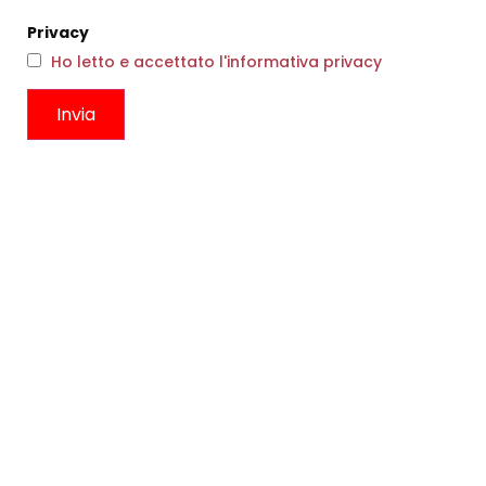
Privacy
Ho letto e accettato l'informativa privacy
INDIANINA FRANGE ALOE
€
269,00
€
161,00
MAGLIA JEPPE ATLANTIC
Scegli
€
119,00
Scegli