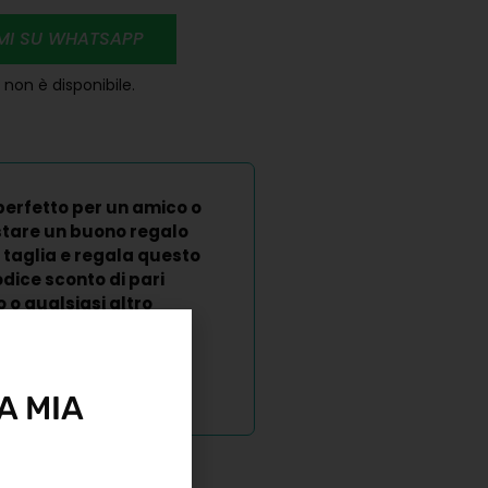
RMI SU WHATSAPP
non è disponibile.
perfetto per un amico o
stare un buono regalo
 taglia e regala questo
dice sconto di pari
o qualsiasi altro
A MIA