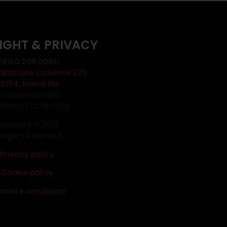
IGHT & PRIVACY
IEGO ZORODDU
allazione Ostiense 275
00154, Roma RM
.I. IT09536591002
 ZRDDGI77S29H501W
opyright © 2022.
l Rights Reserved.
Privacy policy
Cookie policy
mini e condizioni