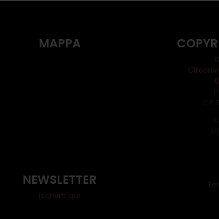
MAPPA
COPYR
D
Circonv
P
C.F.
C
Al
NEWSLETTER
Ter
iscriviti qui