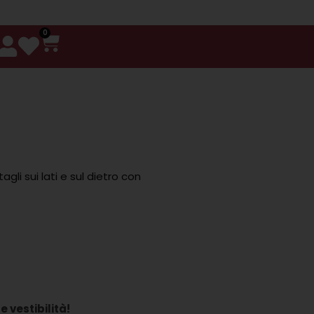
0
li sui lati e sul dietro con
e vestibilità!