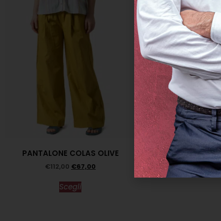
SANDALO VEGA
€
265,00
€
PANTALONE COLAS OLIVE
Scegl
€
112,00
€
67,00
Scegli