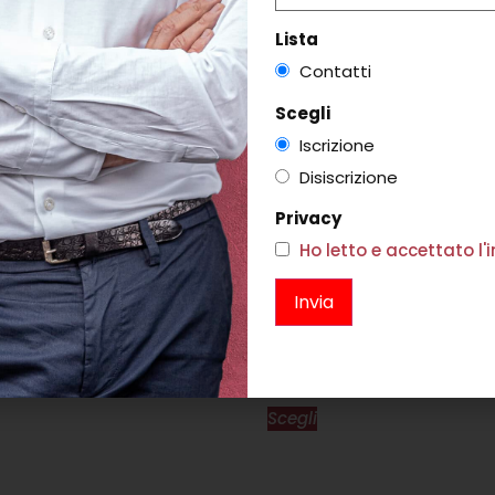
Lista
Contatti
Scegli
Iscrizione
Disiscrizione
Privacy
Ho letto e accettato l
 CERULEO
159,00
PENDENTI PAPAVERO BIANCO
i
€
105,00
Scegli