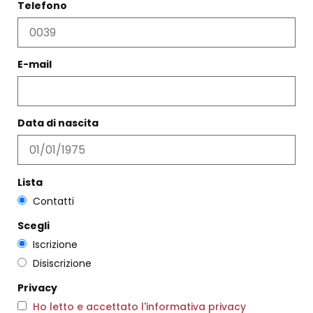
Telefono
E-mail
COLLANA CAMILLE ARGENTO
ANELLO CUORE PICCOLO
LUNGA
ROSSO SCURO
€
180,00
€
62,00
Data di nascita
Scegli
Scegli
Lista
Contatti
Scegli
Iscrizione
Disiscrizione
Privacy
Ho letto e accettato l'informativa privacy