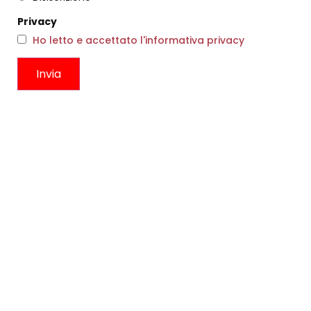
Privacy
Ho letto e accettato l'informativa privacy
ABITI GALIANE AVORIO
TOP CRÈPE BEIGE
€
225,00
€
135,00
€
326,00
€
195,00
Scegli
Scegli