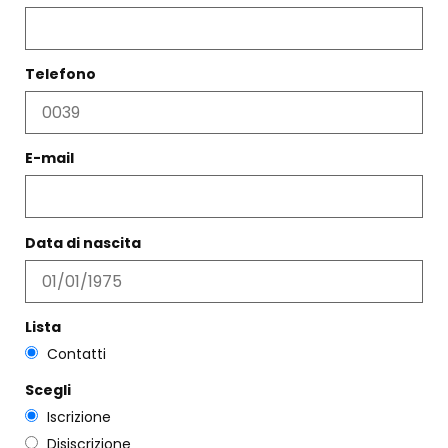
Telefono
E-mail
CANDELIERE SCIMMIA E
BANANE
Data di nascita
€
29,00
BRACCIALE AMÉLIE LIGHT
€
84,00
Scegli
Lista
Scegli
Contatti
Scegli
Iscrizione
Disiscrizione