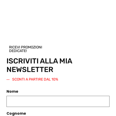
Pensi che questo prodotto sia perfetto per
un amico o una persona cara? Puoi
acquistare un buono regalo per questo
articolo! Scegli una taglia e regala questo
prodotto. Verrà generato un codice sconto
di pari importo da spendere su questo o
qualsiasi altro articolo presente nello
Shop.
RICEVI PROMOZIONI
Regala questo prodotto
DEDICATE!
ISCRIVITI ALLA MIA
NEWSLETTER
SCONTI A PARTIRE DAL 10%
PRODOTTI CORRELATI
Nome
Filtri
Cognome