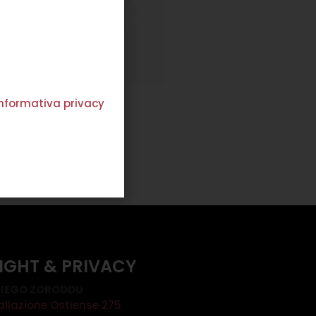
'informativa privacy
GONNA KITE OLIVE
€
305,00
€
183,00
Scegli
IGHT & PRIVACY
IEGO ZORODDU
allazione Ostiense 275