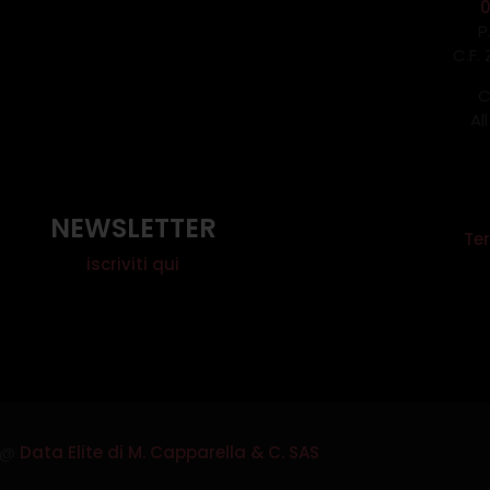
P
C.F.
C
Al
NEWSLETTER
Ter
iscriviti qui
@
Data Elite di M. Capparella & C. SAS