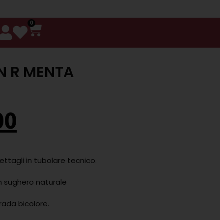
0
N R MENTA
00
ttagli in tubolare tecnico.
in sughero naturale
ada bicolore.