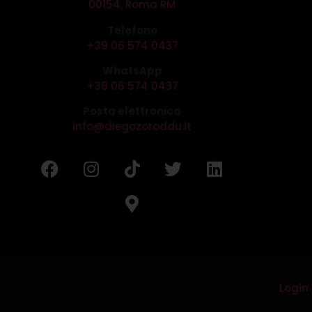
00154, Roma RM
Telefono
+39 06 574 0437
WhatsApp
+39 06 574 0437
Posta elettronica
info@diegozoroddu.it
Login