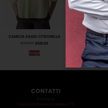
CAMICIA EGADI CITRONELLA
MAGLIA JEPPE
€
209,00
€
125,00
€
119,0
Scegli
Scegl
CONTATTI
Boutique
Circonvallazione Ostiense 275