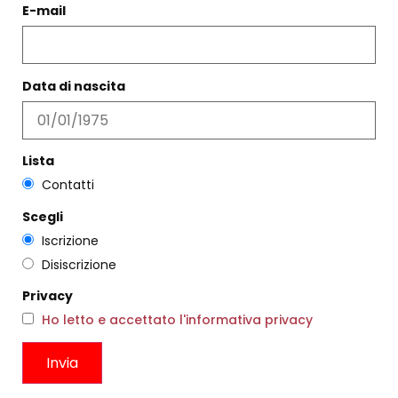
E-mail
PANTALONE ADELINA
ABITO BICO BLACK
SANTORINI
€
242,00
€
145,00
€
223,00
€
133,00
Scegli
Scegli
Data di nascita
Lista
Contatti
Scegli
Iscrizione
Disiscrizione
Privacy
Ho letto e accettato l'informativa privacy
LONGDRINK ROSSO
SANDALO ANELLO FONDENTE
€
15,00
€
216,00
€
129,00