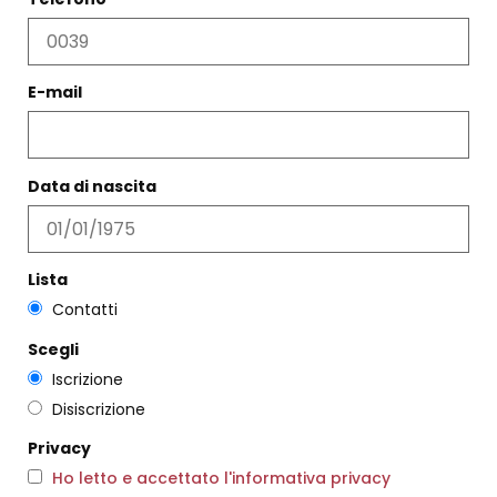
CLESSIDRA CACTUS VERDE
E-mail
€
25,00
BRACCIALE AMÉLIE BRONZO
Scegli
€
84,00
Data di nascita
Scegli
Lista
Contatti
Scegli
Iscrizione
Disiscrizione
Privacy
Ho letto e accettato l'informativa privacy