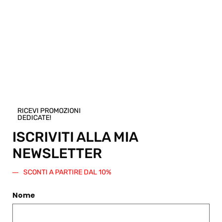
Pensi che questo prodotto sia perfetto per
un amico o una persona cara? Puoi
acquistare un buono regalo per questo
articolo! Scegli una taglia e regala questo
prodotto. Verrà generato un codice sconto
di pari importo da spendere su questo o
qualsiasi altro articolo presente nello
RICEVI PROMOZIONI
Shop.
DEDICATE!
Regala questo prodotto
ISCRIVITI ALLA MIA
NEWSLETTER
SCONTI A PARTIRE DAL 10%
Nome
PRODOTTI CORRELATI