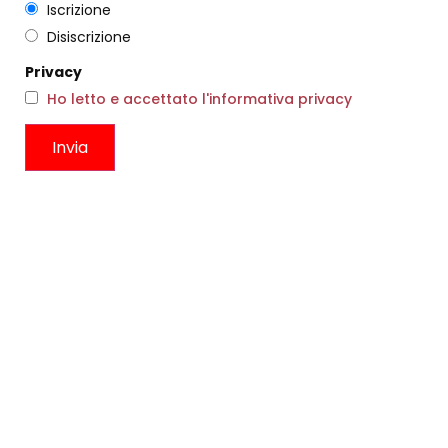
Iscrizione
Disiscrizione
Privacy
Ho letto e accettato l'informativa privacy
CAMICIA GIORGINA POIS
OCCHIALINA FIORI VERDE
PERLA
€
182,00
€
109,00
€
69,00
Scegli
Scegli