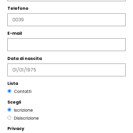
Telefono
E-mail
COLLANA SANTA GERTRUDIS
CAMICIA GIORGINA POIS
€
95,00
€
182,00
€
109,00
Data di nascita
Scegli
Scegli
Lista
Contatti
Scegli
Iscrizione
Disiscrizione
Privacy