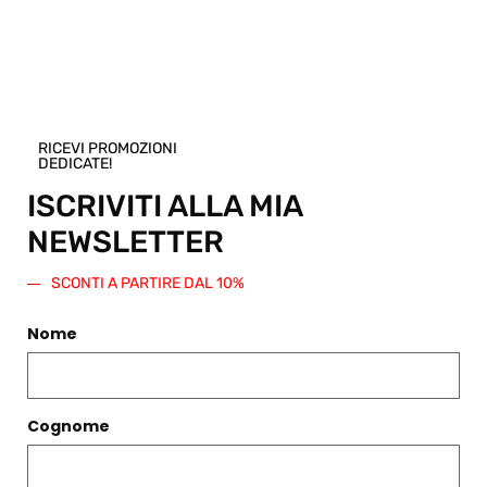
di pari importo da spendere su questo o
qualsiasi altro articolo presente nello
Shop.
Regala questo prodotto
RICEVI PROMOZIONI
DEDICATE!
ISCRIVITI ALLA MIA
NEWSLETTER
PRODOTTI CORRELATI
SCONTI A PARTIRE DAL 10%
Filtri
Nome
Cognome