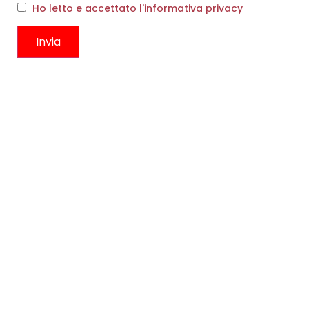
Ho letto e accettato l'informativa privacy
SCARPE LAMÈ ORO OCRA
€
250,00
€
150,00
PANTALONE ADELINA
Scegli
SANTORINI
€
223,00
€
133,00
Scegli
CONTATTI
Boutique
Circonvallazione Ostiense 275
00154, Roma RM