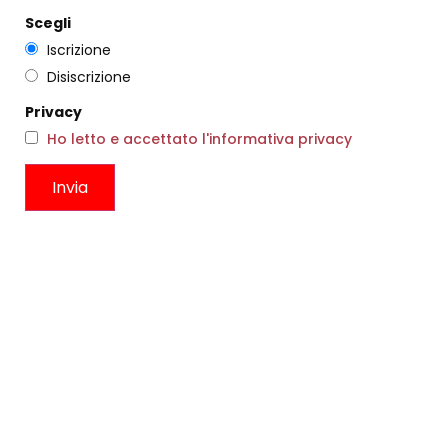
Scegli
Iscrizione
Disiscrizione
Privacy
Ho letto e accettato l'informativa privacy
MAGLIA LOLITA AURORA
€
140,00
€
84,00
BICCHIERE MI CASA TU CASA
Scegli
ICHENDORF – EDIZIONE
LIMITATA
€
23,00