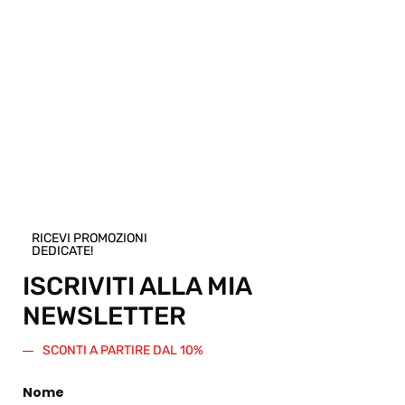
Pensi che questo prodotto sia perfetto per
un amico o una persona cara? Puoi
acquistare un buono regalo per questo
articolo! Scegli una taglia e regala questo
prodotto. Verrà generato un codice sconto
di pari importo da spendere su questo o
qualsiasi altro articolo presente nello
Shop.
Regala questo prodotto
RICEVI PROMOZIONI
DEDICATE!
ISCRIVITI ALLA MIA
NEWSLETTER
SCONTI A PARTIRE DAL 10%
PRODOTTI CORRELATI
Nome