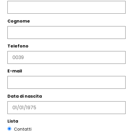
Filtri
Cognome
Telefono
E-mail
Data di nascita
BRACCIALE MERIGGIO
PANTALONE DIANA AVORIO
TURCHESE
€
247,00
€
148,00
€
179,00
Scegli
Lista
Scegli
Contatti