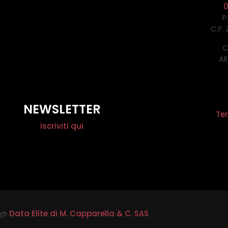
P
C.F.
C
Al
NEWSLETTER
Ter
iscriviti qui
@
Data Elite di M. Capparella & C. SAS