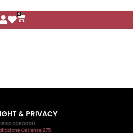
0
IGHT & PRIVACY
IEGO ZORODDU
allazione Ostiense 275