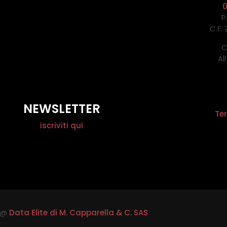
P
C.F.
C
Al
NEWSLETTER
Ter
iscriviti qui
@
Data Elite di M. Capparella & C. SAS