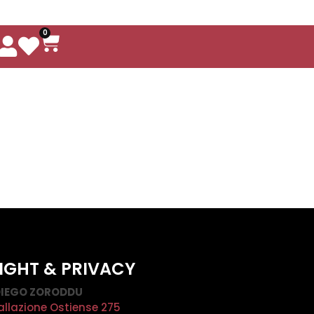
0
IGHT & PRIVACY
IEGO ZORODDU
allazione Ostiense 275