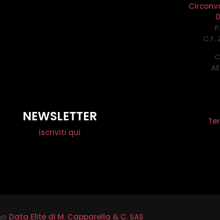
Circonv
P
C.F.
C
Al
NEWSLETTER
Ter
iscriviti qui
@
Data Elite di M. Capparella & C. SAS