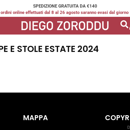
SPEDIZIONE GRATUITA DA €140
 ordini online effettuati dal 8 al 26 agosto saranno evasi dal giorno
PE E STOLE ESTATE 2024
MAPPA
COPYR
D