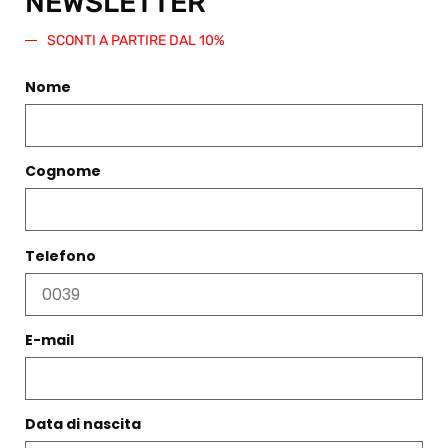
NEWSLETTER
Telefono
SCONTI A PARTIRE DAL 10%
+39 06 574 0437
WhatsApp
Nome
+39 06 574 0437
Posta elettronica
info@diegozoroddu.it
Cognome
Telefono
MAPPA
E-mail
Data di nascita