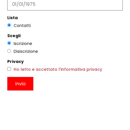
Lista
Contatti
Scegli
NEWSLETTER
Iscrizione
iscriviti qui
Disiscrizione
Privacy
COPYRIGHT & PRIVACY
Ho letto e accettato l'informativa privacy
DIEGO ZORODDU
Circonvallazione Ostiense 275
00154, Roma RM
P.I. IT09536591002
C.F. ZRDDGI77S29H501W
Copyright © 2022.
All Rights Reserved.
Privacy policy