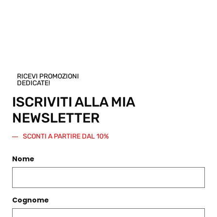
articolo! Scegli una taglia e regala questo
prodotto. Verrà generato un codice sconto
di pari importo da spendere su questo o
qualsiasi altro articolo presente nello
Shop.
Regala questo prodotto
RICEVI PROMOZIONI
DEDICATE!
ISCRIVITI ALLA MIA
NEWSLETTER
SCONTI A PARTIRE DAL 10%
PRODOTTI CORRELATI
Nome
Filtri
Cognome