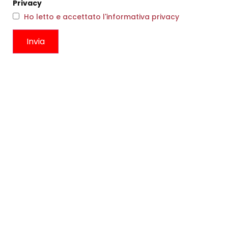
Privacy
Ho letto e accettato l'informativa privacy
CHANEL DORA AMARANTO
€
243,00
€
145,00
COLLANA Y ARGENTO
Scegli
€
84,00
Scegli
CONTATTI
Boutique