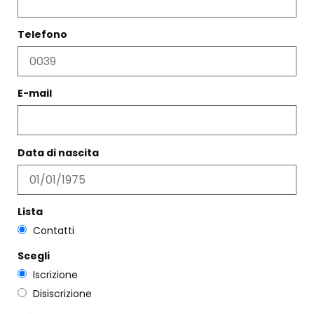
Telefono
E-mail
BALLERINA INTAGLIATA
AVORIO
€
242,00
€
145,00
OCCHIALINA FIORI VERDE
Data di nascita
PERLA
Scegli
€
69,00
Scegli
Lista
Contatti
Scegli
Iscrizione
Disiscrizione