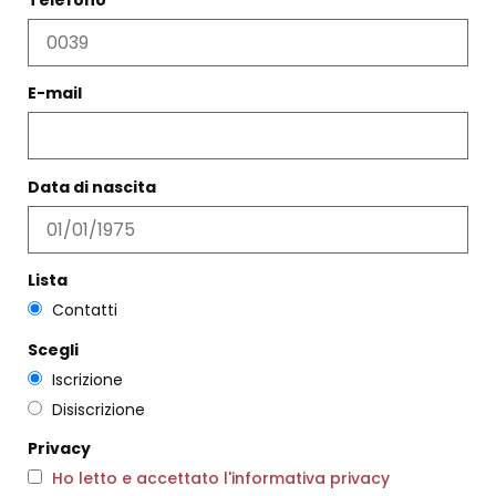
Telefono
E-mail
GONNA DEMETRA
COLLANA DUE CUORI
BIANCO
€
243,00
€
145,00
Data di nascita
€
66,00
Scegli
Scegli
Lista
Contatti
Scegli
Iscrizione
Disiscrizione
Privacy
Ho letto e accettato l'informativa privacy