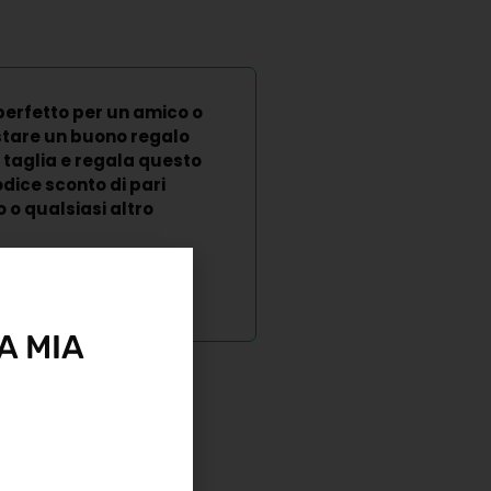
perfetto per un amico o
stare un buono regalo
 taglia e regala questo
dice sconto di pari
o qualsiasi altro
A MIA
%