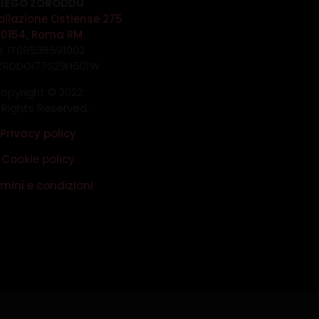
IEGO ZORODDU
allazione Ostiense 275
00154, Roma RM
.I. IT09536591002
 ZRDDGI77S29H501W
opyright © 2022.
l Rights Reserved.
Privacy policy
Cookie policy
mini e condizioni