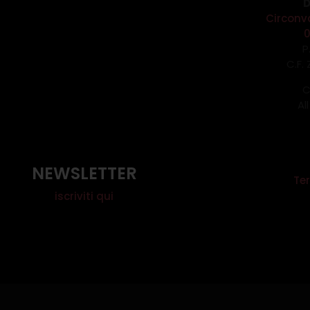
D
Circonv
P
C.F.
C
Al
NEWSLETTER
Ter
iscriviti qui