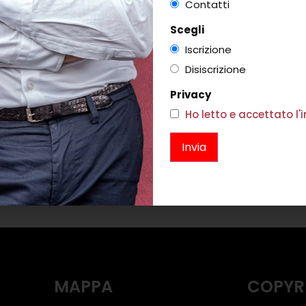
Contatti
Scegli
Iscrizione
Disiscrizione
PEGGIATO
Privacy
EO
Ho letto e accettato l
141,00
MOUSE BAG NAVY LATEX
P
i
€
88,00
Scegli
MAPPA
COPYR