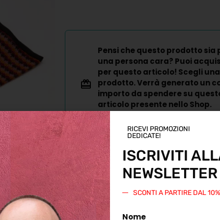
Pensi che questo prodotto sia 
una persona cara? Puoi acqui
per questo articolo! Scegli una
prodotto. Verrà generato un co
importo da spendere su questo 
articolo presente nello Shop.
Regala questo prodotto
RICEVI PROMOZIONI
DEDICATE!
ISCRIVITI ALL
NEWSLETTER
SCONTI A PARTIRE DAL 10
Nome