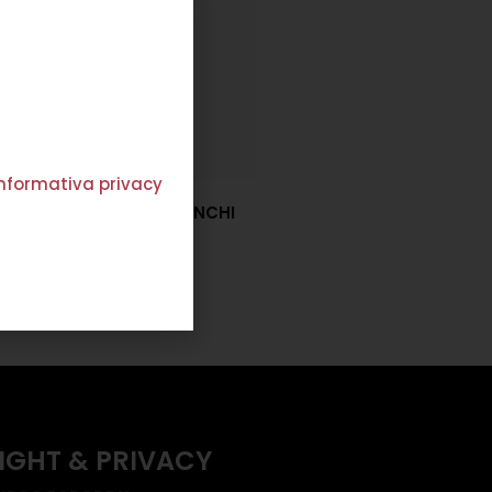
'informativa privacy
ENDENTI TRE CUORI BIANCHI
€
85,00
Scegli
IGHT & PRIVACY