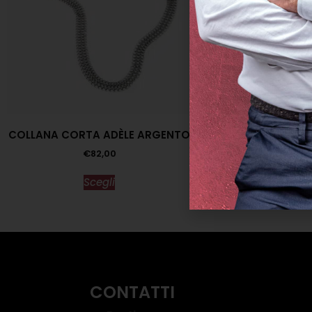
SANDALO DRAP
CERUL
€
235,00
€
COLLANA CORTA ADÈLE ARGENTO
Scegl
€
82,00
Scegli
CONTATTI