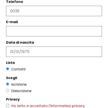
Telefono
E-mail
ORECCHINI LUCE CRISTALLO
CAMICIA SKIN PRUGNA
€
89,00
€
188,00
€
112,00
Data di nascita
Scegli
Scegli
Lista
Contatti
Scegli
Iscrizione
Disiscrizione
Privacy
Ho letto e accettato l'informativa privacy