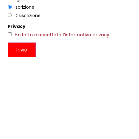
Iscrizione
Disiscrizione
Privacy
Ho letto e accettato l'informativa privacy
ABITO DIEGO CAFFÈ
STOLA LUNA BEIGE
€
264,00
€
158,00
€
184,00
€
110,00
Scegli
Scegli