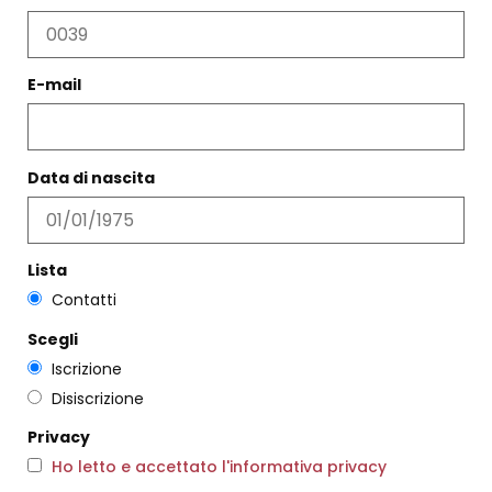
E-mail
COLLANA AMÉLIE ARGENTO
TOP TANK SABBIA
Data di nascita
€
110,00
€
63,00
€
37,00
Scegli
Scegli
Lista
Contatti
Scegli
Iscrizione
Disiscrizione
Privacy
Ho letto e accettato l'informativa privacy