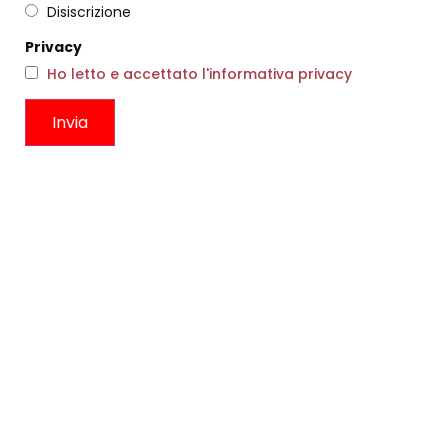
Disiscrizione
Privacy
Ho letto e accettato l'informativa privacy
COLLANA ADÈLE CORTA
ABITO DONATELLO
LIGHT
NATURALE
€
82,00
€
325,00
€
195,00
Scegli
Scegli