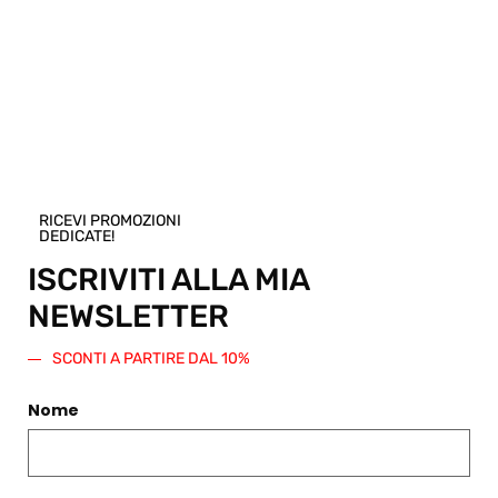
Pensi che questo prodotto sia perfetto per
un amico o una persona cara? Puoi
acquistare un buono regalo per questo
articolo! Scegli una taglia e regala questo
prodotto. Verrà generato un codice sconto
di pari importo da spendere su questo o
qualsiasi altro articolo presente nello
Shop.
Regala questo prodotto
RICEVI PROMOZIONI
DEDICATE!
ISCRIVITI ALLA MIA
NEWSLETTER
SCONTI A PARTIRE DAL 10%
PRODOTTI CORRELATI
Nome
Filtri