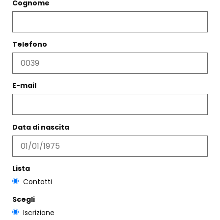
Cognome
Telefono
E-mail
Data di nascita
CAMICIA GIORGINA POIS
COLLANA PUNTO LUCE
CRISTALLO
€
182,00
€
109,00
€
75,00
Scegli
Lista
Scegli
Contatti
Scegli
Iscrizione