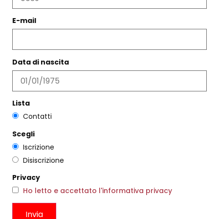
COLLANA JULIETTE ARGENTO
PENDENTI TRE CUORI
BIANCHI
€
122,00
E-mail
€
85,00
Scegli
Scegli
Data di nascita
Lista
Contatti
Scegli
Iscrizione
Disiscrizione
Privacy
Ho letto e accettato l'informativa privacy
OCCHIALINA FIORI VERDE
GONNA KITE OLIVE