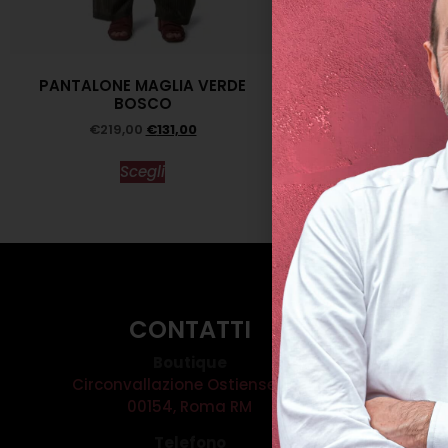
PANTALONE MAGLIA VERDE
MAGLIA JEPP
BOSCO
€
119,0
€
219,00
€
131,00
Scegl
Scegli
CONTATTI
Boutique
Circonvallazione Ostiense 275
00154, Roma RM
Telefono