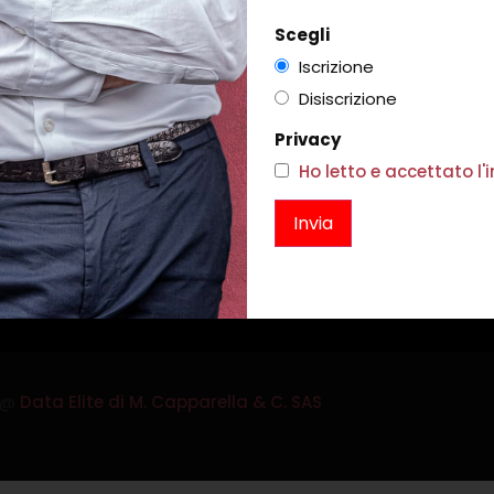
C.F.
Scegli
C
Iscrizione
Al
Disiscrizione
Privacy
NEWSLETTER
Ho letto e accettato l
Ter
iscriviti qui
@
Data Elite di M. Capparella & C. SAS