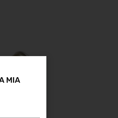
A MIA
%