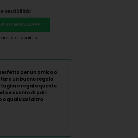
e vestibilità!
RMI SU WHATSAPP
non è disponibile.
perfetto per un amico o
stare un buono regalo
 taglia e regala questo
dice sconto di pari
o qualsiasi altro