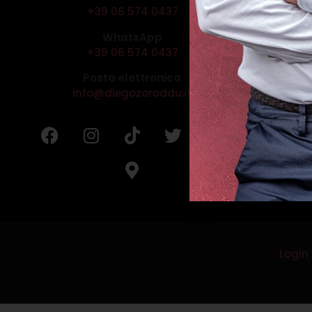
+39 06 574 0437
WhatsApp
+39 06 574 0437
Posta elettronica
info@diegozoroddu.it
Login