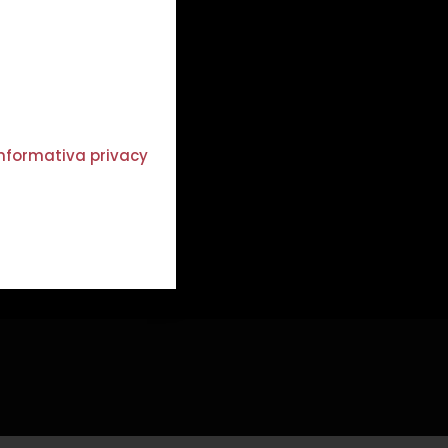
 ZRDDGI77S29H501W
opyright © 2022.
l Rights Reserved.
Privacy policy
Cookie policy
'informativa privacy
mini e condizioni